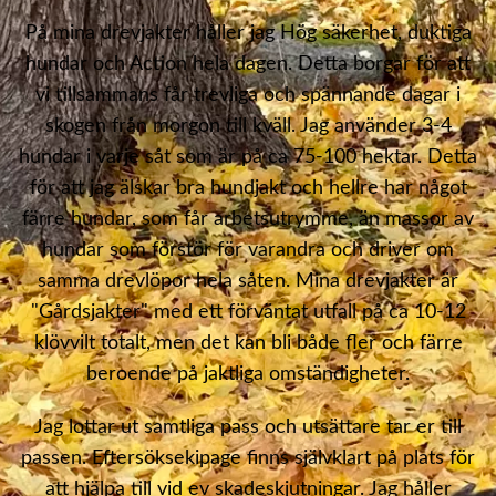
På mina drevjakter håller jag Hög säkerhet, duktiga
hundar och Action hela dagen. Detta borgar för att
vi tillsammans får trevliga och spännande dagar i
skogen från morgon till kväll. Jag använder 3-4
hundar i varje såt som är på ca 75-100 hektar. Detta
för att jag älskar bra hundjakt och hellre har något
färre hundar, som får arbetsutrymme, än massor av
hundar som förstör för varandra och driver om
samma drevlöpor hela såten. Mina drevjakter är
"Gårdsjakter" med ett förväntat utfall på ca 10-12
klövvilt totalt, men det kan bli både fler och färre
beroende på jaktliga omständigheter.
Jag lottar ut samtliga pass och utsättare tar er till
passen. Eftersöksekipage finns självklart på plats för
att hjälpa till vid ev skadeskjutningar. Jag håller