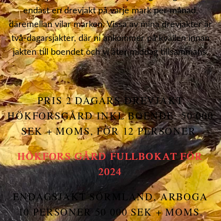
endast en drevjakt på varje mark per månad,
däremellan vilar marken. Vissa av mina drevjakter är
två-dagarsjakter, där ni ankommer på kvällen innan
jakten till boendet och vi äter middag tillsammans.
PRIS 2 DAGARS DREVJAKT
HÖKFORSGÅRD INKL BOENDE: 50 000
SEK + MOMS, FÖR 12 PERSONER.
HÖKFORS GÅRD FULLBOKAT FÖR
2024
ENDAGSJAKT SÖRMLAND, ARBOGA
10 PERSONER 50 000 SEK + MOMS.