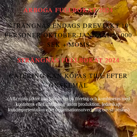
ARBOGA FULLBOKAT 2024
STRÄNGNÄS ENDAGS DREVJAKT 10
PERSONER OKTOBER-JANUARI 50 000
SEK + MOMS
STRÄNGNÄS FULLBOKAT 2024
CATERING KAN KÖPAS TILL EFTER
ÖNSKEMÅL
(Alla mina jakter kan faktureras på företag och kombineras med
konferens eller utbildning inom produktion, ledarskap,
kundrepresentation eller organisationsutveckling om så önskas)