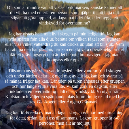
Du som är mindre van att vistas i vildmarken, kanske känner att
du vill ha med en erfaren person, som hjälper till att hitta rätt
stigar, att göra upp eld, att laga mat i det fria, eller bygga ett
vindskydd för övernattning?
Jag har vistats hela mitt liv i skogen på min lediga tid. Jag kan
tyda spåren från alla djur, berätta om vilken fågel som sjunger,
eller visa vilket vattendrag du kan dricka ur, utan att bli sjuk. Vem
har ätit på den här plantan, när kan en älg vara oberäknelig, är det
där ett grävlingsgryt och är det bebott, hur navigerar jag utan
kompass eller gps ?
Tillsammans går vi en vandringsled, eller vandrar fritt i skogen
och under färden delar jag med mig av allt jag kan och svarar på
så många frågor jag kan. Längden på turen anpassas efter gruppen
och hur länge vi ska vara ute. Vi kan göra en dagstur, eller
inkludera en övernattning i tält eller vindskydd. Vi utgår från
Karlstad och väljer en spännande plats inom rimlig restid med bil,
tex Glaskogen eller Ängen,Gräsmark.
Jag kan förbereda ev mat att laga i skogen och tar med utrustning
för detta, sedan lär vi oss tillsammans. Lagom grupper är 4-8
personer, men allt är möjligt.