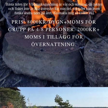
Bästa tiden för Vildmarksguidning är vår och sommar, då jakten
och fisket inte är lika intensivt för min del, men det kan även
funka andra tider på året. Kontakta mig så kollar vi !
PRIS: 8000KR/DYGN+MOMS FÖR
GRUPP PÅ 4-8 PERSONER. 2000KR+
MOMS I TILLÄGG FÖR
ÖVERNATTNING.