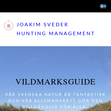
JOAKIM SVEDER
HUNTING MANAGEMENT
VILDMARKSGUIDE
VÅR SVENSKA NATUR ÄR FANTASTISK
OCH VÅR ALLEMANSRÄTT GÖR DEN
TILLGÄNGLIG FÖR ALLA.